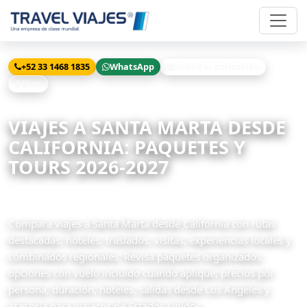
+52 33 1468 1835
WhatsApp
Solicitar cotización
Chat
Inicio
Viajes
Santa Marta desde California
VIAJES A SANTA MARTA DESDE
CALIFORNIA: PAQUETES Y
TOURS 2026-2027
4 paquetes disponibles
Compara viajes a Santa Marta desde California con rutas
destacadas, hoteles, traslados, visitas, experiencias locales y
combinados regionales. Revisa paquetes organizados,
opciones con vuelo incluido cuando aplique, precios por
persona, duración, hoteles, salidas desde Los Angeles y
asesoría para viajeros de Estados Unidos.