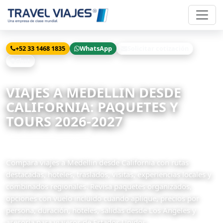
+52 33 1468 1835
WhatsApp
Solicitar cotización
Chat
Inicio
Viajes
Medellin desde California
VIAJES A MEDELLIN DESDE
CALIFORNIA: PAQUETES Y
TOURS 2026-2027
5 paquetes disponibles
Compara viajes a Medellin desde California con rutas
destacadas, hoteles, traslados, visitas, experiencias locales y
combinados regionales. Revisa paquetes organizados,
opciones con vuelo incluido cuando aplique, precios por
persona, duración, hoteles, salidas desde Los Angeles y
asesoría para viajeros de Estados Unidos.