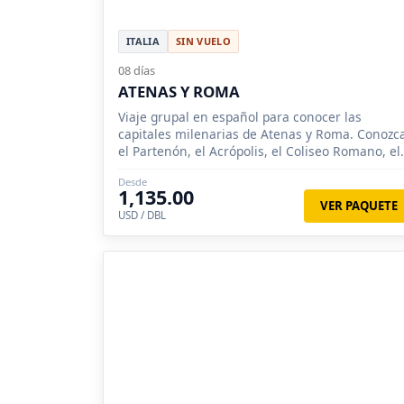
ITALIA
SIN VUELO
08 días
ATENAS Y ROMA
Viaje grupal en español para conocer las
capitales milenarias de Atenas y Roma. Conozc
el Partenón, el Acrópolis, el Coliseo Romano, el
Vaticano y hasta la torre de Pisa.
Desde
1,135.00
VER PAQUETE
USD / DBL