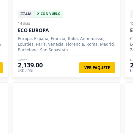
ITALIA
CON VUELO
14 días
1
ECO EUROPA
E
Europa, España, Francia, Italia, Annemasse,
C
a
Lourdes, París, Venecia, Florencia, Roma, Madrid,
L
Barcelona, San Sebastián
Z
Desde
D
2,139.00
VER PAQUETE
USD / DBL
U