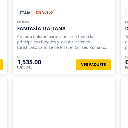
ITALIA
SIN VUELO
08 días
0
FANTASÍA ITALIANA
D
Circuito italiano para conocer a fondo las
T
principales ciudades y sus atracciones
d
turísticas:. La torre de Pisa, el Coliseo Romano,
p
Asís, Pompeya y la zona sur de playas cristal
d
Desde
P
1,535.00
VER PAQUETE
USD / DBL
P