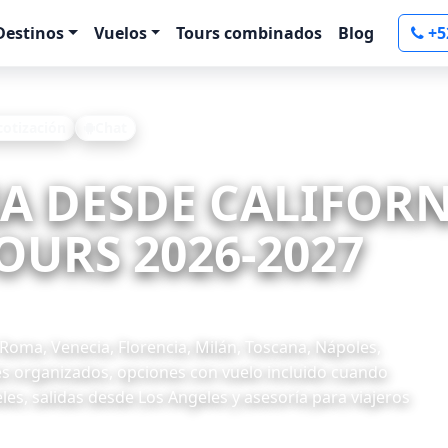
Destinos
Vuelos
Tours combinados
Blog
+5
 cotización
Chat
LIA DESDE CALIFORN
OURS 2026-2027
 Roma, Venecia, Florencia, Milán, Toscana, Nápoles,
etes organizados, opciones con vuelo incluido cuando
les, salidas desde Los Angeles y asesoría para viajeros