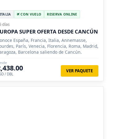
ITALIA
CON VUELO
RESERVA ONLINE
5 días
UROPA SUPER OFERTA DESDE CANCÚN
onoce España, Francia, Italia, Annemasse,
ourdes, París, Venecia, Florencia, Roma, Madrid,
aragoza, Barcelona saliendo de Cancún.
esde
2,438.00
VER PAQUETE
SD / DBL