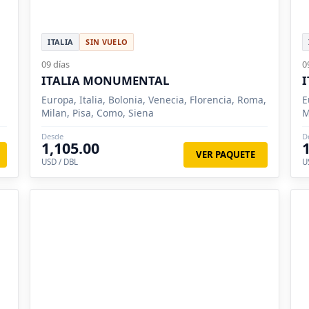
ITALIA
SIN VUELO
09 días
0
ITALIA MONUMENTAL
I
Europa, Italia, Bolonia, Venecia, Florencia, Roma,
E
Milan, Pisa, Como, Siena
M
Desde
D
1,105.00
VER PAQUETE
USD / DBL
U