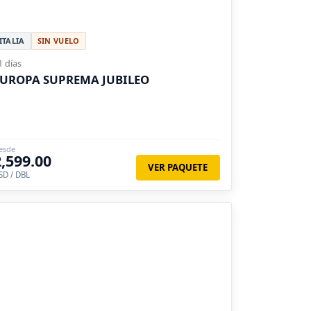
ITALIA
SIN VUELO
1 días
UROPA SUPREMA JUBILEO
esde
2,599.00
VER PAQUETE
SD / DBL