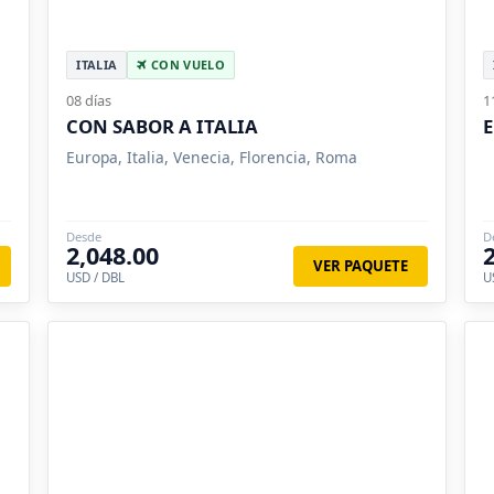
ITALIA
CON VUELO
08 días
1
CON SABOR A ITALIA
E
Europa, Italia, Venecia, Florencia, Roma
Desde
D
2,048.00
VER PAQUETE
USD / DBL
U