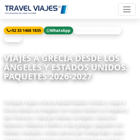
+52 33 1468 1835
WhatsApp
Solicitar cotización
Chat
Inicio
Viajes
Grecia desde Los Angeles
VIAJES A GRECIA DESDE LOS
ÁNGELES Y ESTADOS UNIDOS:
PAQUETES 2026-2027
22 paquetes disponibles
Compara viajes a Grecia desde Estados Unidos y viajes a
Grecia desde Los Angeles con vuelos desde Los Angeles y
San Francisco, rutas por Atenas, Acrópolis, Santorini,
Mykonos, Meteora, Delfos e islas griegas, paquetes con
hoteles, traslados, visitas, precios por temporada, vuelo
incluido o todo incluido cuando el programa lo indique.