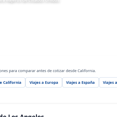
ara viajeros de Estados Unidos.
ones para comparar antes de cotizar desde California.
e California
Viajes a Europa
Viajes a España
Viajes a
de Los Angeles