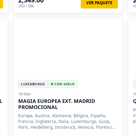
VER PAQUETE
USD / DBL
U
LUXEMBURGO
CON VUELO
18 días
1
L
MAGIA EUROPEA EXT. MADRID
Q
PROMOCIONAL
M
i
Europa, Austria, Alemania, Bélgica, España,
p
Francia, Inglaterra, Italia, Luxemburgo, Suiza,
París, Heidelberg, Innsbruck, Venecia, Florencia,
Roma, Madrid, Londres, Brujas, Frankfurt, Padua,