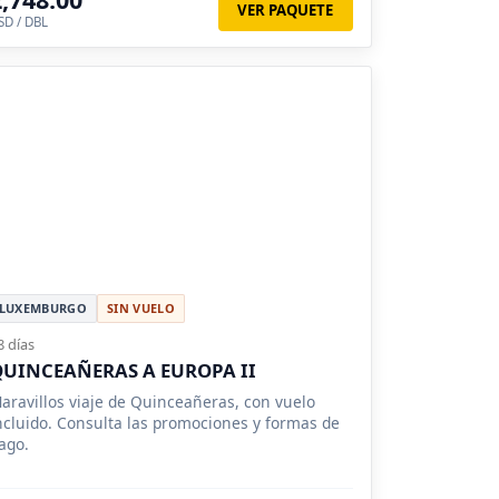
VER PAQUETE
SD / DBL
LUXEMBURGO
SIN VUELO
8 días
UINCEAÑERAS A EUROPA II
aravillos viaje de Quinceañeras, con vuelo
ncluido. Consulta las promociones y formas de
ago.