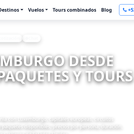
Destinos
Vuelos
Tours combinados
Blog
+5
 cotización
Chat
XEMBURGO DESDE
PAQUETES Y TOURS 
ia con Luxemburgo, capitales europeas, circuitos
 paquetes disponibles, precios por persona, duración,