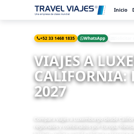
Inicio
+52 33 1468 1835
WhatsApp
Solicitar
Inicio
Viajes
Luxemburgo desde California
VIAJES A LU
CALIFORNIA: 
2027
6 paquetes disponibles
Compara viajes a Luxemburgo desde Californ
regionales y combinados por Europa. Revisa