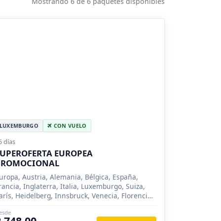
Mostrando 6 de 6 paquetes disponibles
LUXEMBURGO
CON VUELO
5 días
SUPEROFERTA EUROPEA
PROMOCIONAL
uropa, Austria, Alemania, Bélgica, España,
rancia, Inglaterra, Italia, Luxemburgo, Suiza,
arís, Heidelberg, Innsbruck, Venecia, Florencia,
oma, Madrid, Londres, Brujas, Frankfurt, Padua,
esde
ucerna, Zurich, Luxemburgo
2,748.00