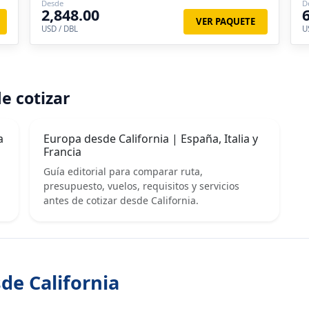
Desde
D
Lucerna, Zurich, Luxemburgo
2,848.00
VER PAQUETE
USD / DBL
U
e cotizar
a
Europa desde California | España, Italia y
Francia
Guía editorial para comparar ruta,
presupuesto, vuelos, requisitos y servicios
antes de cotizar desde California.
de California