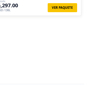
esde
6,297.00
VER PAQUETE
SD / DBL