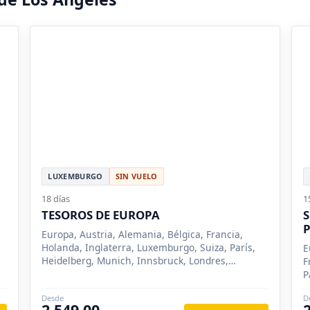
LUXEMBURGO
SIN VUELO
18 días
1
TESOROS DE EUROPA
Europa, Austria, Alemania, Bélgica, Francia,
Holanda, Inglaterra, Luxemburgo, Suiza, París,
E
Heidelberg, Munich, Innsbruck, Londres,
F
Bruselas, Brujas, Ámsterdam, York, Zurich, Be
P
R
Desde
D
L
2,549.00