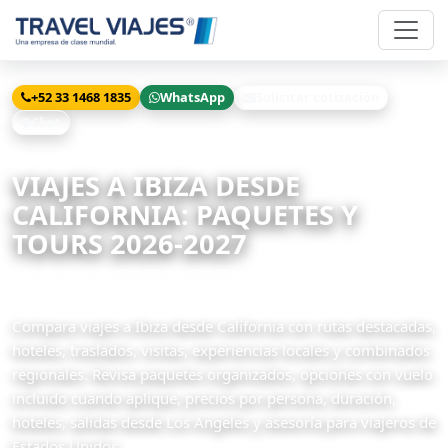
+52 33 1468 1835
WhatsApp
Solicitar cotización
Chat
Inicio
Viajes
Ibiza desde California
VIAJES A IBIZA DESDE
CALIFORNIA: PAQUETES Y
TOURS 2026-2027
91 paquetes relacionados disponibles
Compara viajes a Ibiza desde California con rutas destacadas,
hoteles, traslados, visitas, experiencias locales y combinados
regionales. Revisa paquetes organizados, opciones con vuelo
incluido cuando aplique, precios por persona, duración,
hoteles, salidas desde Los Angeles y asesoría para viajeros de
Estados Unidos.