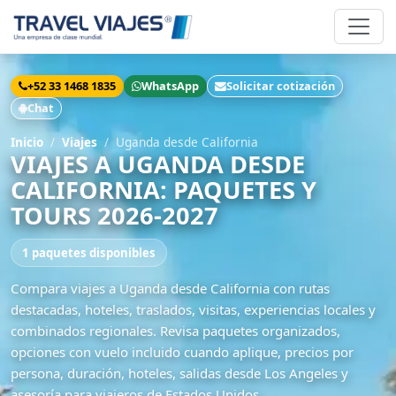
+52 33 1468 1835
WhatsApp
Solicitar cotización
Chat
Inicio
Viajes
Uganda desde California
VIAJES A UGANDA DESDE
CALIFORNIA: PAQUETES Y
TOURS 2026-2027
1 paquetes disponibles
Compara viajes a Uganda desde California con rutas
destacadas, hoteles, traslados, visitas, experiencias locales y
combinados regionales. Revisa paquetes organizados,
opciones con vuelo incluido cuando aplique, precios por
persona, duración, hoteles, salidas desde Los Angeles y
asesoría para viajeros de Estados Unidos.