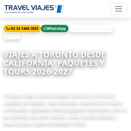
+52 33 1468 1835
WhatsApp
Solicitar cotización
Chat
Inicio
Viajes
Toronto desde California
VIAJES A TORONTO DESDE
CALIFORNIA: PAQUETES Y
TOURS 2026-2027
3 paquetes disponibles
Compara viajes a Toronto desde California con Toronto,
ciudades principales, rutas naturales, experiencias locales y
combinados regionales. Revisa paquetes disponibles, precios
por persona, duración, hoteles, vuelos cuando aplique y
asesoría para viajeros de Estados Unidos.