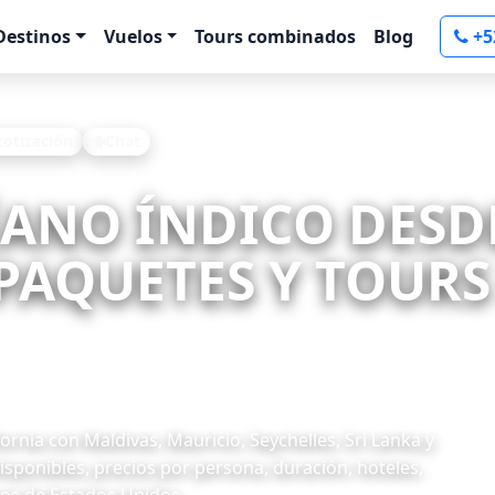
Destinos
Vuelos
Tours combinados
Blog
+5
 cotización
Chat
ÉANO ÍNDICO DESD
PAQUETES Y TOURS 
rnia con Maldivas, Mauricio, Seychelles, Sri Lanka y
isponibles, precios por persona, duración, hoteles,