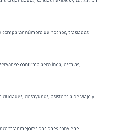
s organizados, salidas flexibles y cotización
ene comparar número de noches, traslados,
ervar se confirma aerolínea, escalas,
e ciudades, desayunos, asistencia de viaje y
 encontrar mejores opciones conviene