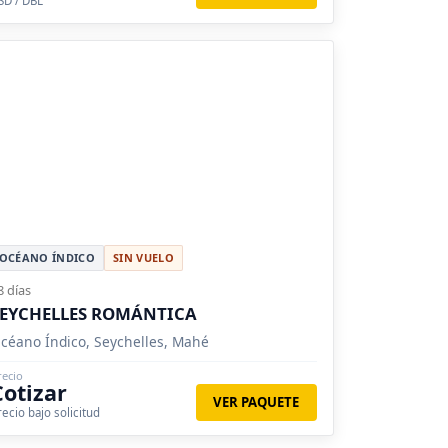
SD / DBL
OCÉANO ÍNDICO
SIN VUELO
8 días
SEYCHELLES ROMÁNTICA
céano Índico, Seychelles, Mahé
recio
Cotizar
VER PAQUETE
recio bajo solicitud