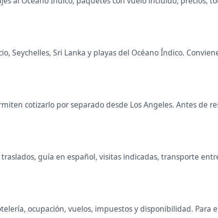
s al Océano Índico, paquetes con vuelo incluido, precios, tour
cio, Seychelles, Sri Lanka y playas del Océano Índico. Convi
miten cotizarlo por separado desde Los Angeles. Antes de res
raslados, guía en español, visitas indicadas, transporte entr
telería, ocupación, vuelos, impuestos y disponibilidad. Para