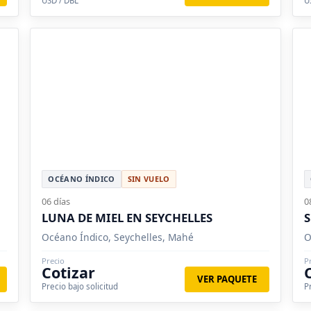
USD / DBL
U
OCÉANO ÍNDICO
SIN VUELO
06 días
0
LUNA DE MIEL EN SEYCHELLES
Océano Índico, Seychelles, Mahé
O
Precio
P
Cotizar
VER PAQUETE
Precio bajo solicitud
P