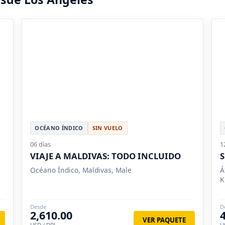
OCÉANO ÍNDICO
SIN VUELO
06 días
1
VIAJE A MALDIVAS: TODO INCLUIDO
S
Océano Índico, Maldivas, Male
Á
K
Desde
D
2,610.00
VER PAQUETE