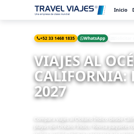
Inicio
+52 33 1468 1835
WhatsApp
Solicitar
Inicio
Viajes
Océano Índico desde California
VIAJES AL OC
CALIFORNIA: 
2027
8 paquetes disponibles
Compara viajes al Océano Índico desde Califo
playas del Océano Índico. Revisa paquetes d