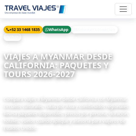
+52 33 1468 1835
WhatsApp
Solicitar cotización
Chat
Inicio
Viajes
Myanmar desde California
VIAJES A MYANMAR DESDE
CALIFORNIA: PAQUETES Y
TOURS 2026-2027
2 paquetes disponibles
Compara viajes a Myanmar desde California con Myanmar,
circuitos culturales, rutas por Asia y combinados regionales.
Revisa paquetes disponibles, precios por persona, duración,
hoteles, vuelos cuando aplique y asesoría para viajeros de
Estados Unidos.