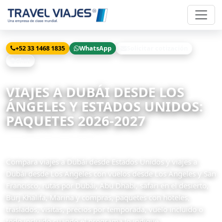
+52 33 1468 1835
WhatsApp
Solicitar cotización
Chat
Inicio
Viajes
Dubái desde Los Angeles
VIAJES A DUBÁI DESDE LOS
ÁNGELES Y ESTADOS UNIDOS:
PAQUETES 2026-2027
34 paquetes disponibles
Compara viajes a Dubái desde Estados Unidos y viajes a
Dubái desde Los Angeles con vuelos desde Los Angeles y San
Francisco, rutas por Dubái, Abu Dhabi, safari en el desierto,
Burj Khalifa, Marina y compras, paquetes con hoteles,
traslados, visitas, precios por temporada, vuelo incluido o
todo incluido cuando el programa lo indique.