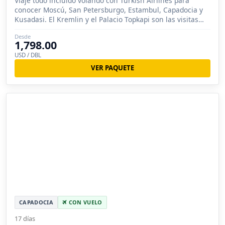
Viaje todo incluido volando con Turkish Airlines para
conocer Moscú, San Petersburgo, Estambul, Capadocia y
Kusadasi. El Kremlin y el Palacio Topkapi son las visitas
estrella.
Desde
1,798.00
USD / DBL
VER PAQUETE
CAPADOCIA
CON VUELO
17 días