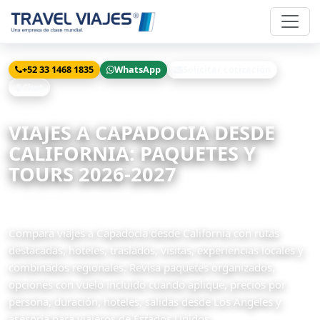
+52 33 1468 1835
WhatsApp
Solicitar cotización
Chat
Inicio
Viajes
Capadocia desde California
VIAJES A CAPADOCIA DESDE
CALIFORNIA: PAQUETES Y
TOURS 2026-2027
47 paquetes disponibles
Compara viajes a Capadocia desde California con rutas
destacadas, hoteles, traslados, visitas, experiencias locales y
combinados regionales. Revisa paquetes organizados,
opciones con vuelo incluido cuando aplique, precios por
persona, duración, hoteles, salidas desde Los Angeles y
asesoría para viajeros de Estados Unidos.