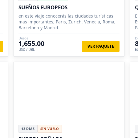
SUEÑOS EUROPEOS
Q
en este viaje conocerás las ciudades turísticas
E
mas importantes, Paris, Zurich, Venecia, Roma,
E
Barcelona y Madrid.
P
M
Desde
D
B
1,655.00
VER PAQUETE
USD / DBL
E
13 DÍAS
SIN VUELO