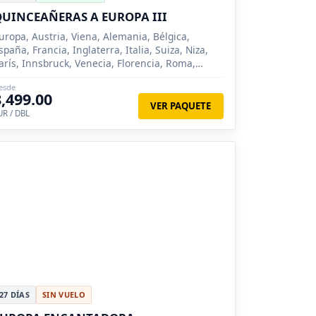
UINCEAÑERAS A EUROPA III
uropa, Austria, Viena, Alemania, Bélgica,
spaña, Francia, Inglaterra, Italia, Suiza, Niza,
arís, Innsbruck, Venecia, Florencia, Roma,
adrid, Zaragoza, Barcelona, Londres, Bruselas,
esde
rujas, Pisa, Lucer...
8,499.00
VER PAQUETE
UR / DBL
27 DÍAS
SIN VUELO