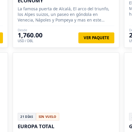
ECONOMY
E
M
La famosa puerta de Alcalá, El arco del triunfo,
h
los Alpes suizos, un paseo en góndola en
p
Venecia, Nápoles y Pompeya y mas en este
circuito turístico en español conocerá.
Desde
D
1,760.00
VER PAQUETE
USD / DBL
U
21 DÍAS
SIN VUELO
EUROPA TOTAL