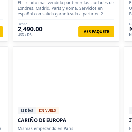
El circuito mas vendido por tener las ciudades de
E
Londres, Madrid, París y Roma. Servicios en
U
español con salida garantizada a partir de 2
B
personas.
B
Desde
D
2,490.00
VER PAQUETE
USD / DBL
N
12 DÍAS
SIN VUELO
CARIÑO DE EUROPA
I
a
Mismas empezando en París
E