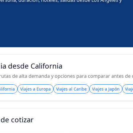
persona, duración, hoteles, salidas desde Los Angeles y
lia desde California
rutas de alta demanda y opciones para comparar antes de co
lifornia
Viajes a Europa
Viajes al Caribe
Viajes a Japón
Via
de cotizar