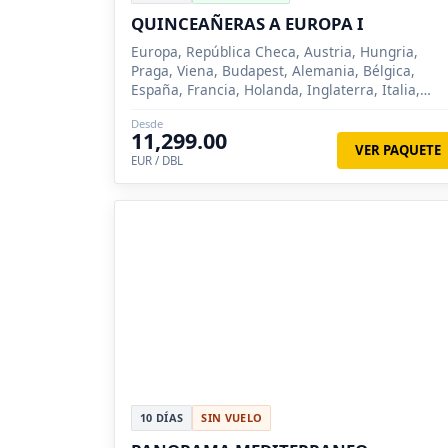
QUINCEAÑERAS A EUROPA I
Europa, República Checa, Austria, Hungria,
Praga, Viena, Budapest, Alemania, Bélgica,
España, Francia, Holanda, Inglaterra, Italia,
Suiza, París, Innsbruck, Venecia, Florencia,
Desde
Roma, Milan, Madrid, Zarago...
11,299.00
VER PAQUETE
EUR / DBL
10 DÍAS
SIN VUELO