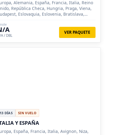
uropa, Alemania, España, Francia, Italia, Reino
nido, República Checa, Hungria, Praga, Viena,
udapest, Eslovaquia, Eslovenia, Bratislava,
élgica, Bruselas, La Haya, Amberes,
esde
N/A
VER PAQUETE
/A / DBL
13 DÍAS
SIN VUELO
TALIA Y ESPAÑA
uropa, España, Francia, Italia, Avignon, Niza,