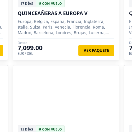
17 DÍAS
CON VUELO
QUINCEAÑERAS A EUROPA V
Q
Europa, Bélgica, España, Francia, Inglaterra,
E
a,
Italia, Suiza, París, Venecia, Florencia, Roma,
I
,
Madrid, Barcelona, Londres, Brujas, Lucerna,
V
Siena
B
Desde
D
7,099.00
VER PAQUETE
EUR / DBL
E
15 DÍAS
CON VUELO