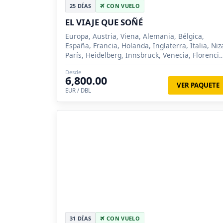
25 DÍAS
CON VUELO
EL VIAJE QUE SOÑÉ
Europa, Austria, Viena, Alemania, Bélgica,
España, Francia, Holanda, Inglaterra, Italia, Niz
París, Heidelberg, Innsbruck, Venecia, Florencia
Roma, Madrid, Zaragoza, Barcelona, Londres,
Desde
Brujas, Ámsterd...
6,800.00
VER PAQUETE
EUR / DBL
31 DÍAS
CON VUELO