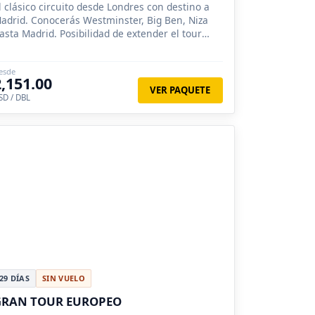
l clásico circuito desde Londres con destino a
adrid. Conocerás Westminster, Big Ben, Niza
asta Madrid. Posibilidad de extender el tour
ara recorrer la península Ibérica.
esde
2,151.00
VER PAQUETE
SD / DBL
29 DÍAS
SIN VUELO
GRAN TOUR EUROPEO