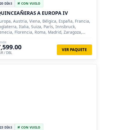
20 DÍAS
CON VUELO
UINCEAÑERAS A EUROPA IV
uropa, Austria, Viena, Bélgica, España, Francia,
nglaterra, Italia, Suiza, París, Innsbruck,
enecia, Florencia, Roma, Madrid, Zaragoza,
arcelona, Londres, Brujas, Lucerna, Siena
esde
7,599.00
VER PAQUETE
UR / DBL
23 DÍAS
CON VUELO