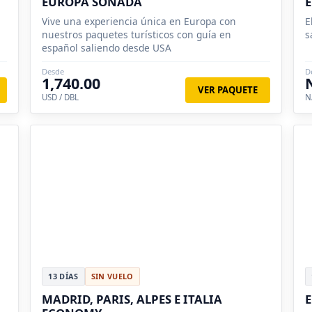
EUROPA SOÑADA
Vive una experiencia única en Europa con
E
nuestros paquetes turísticos con guía en
s
español saliendo desde USA
Desde
D
1,740.00
VER PAQUETE
USD / DBL
N
13 DÍAS
SIN VUELO
MADRID, PARIS, ALPES E ITALIA
E