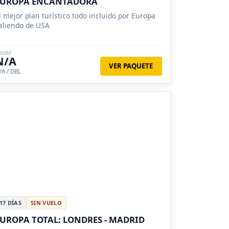
EUROPA ENCANTADORA
l mejor plan turístico todo incluido por Europa
aliendo de USA
esde
N/A
VER PAQUETE
/A / DBL
17 DÍAS
SIN VUELO
UROPA TOTAL: LONDRES - MADRID