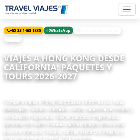
+52 33 1468 1835
WhatsApp
Solicitar cotización
Chat
Inicio
Viajes
Hong Kong desde California
VIAJES A HONG KONG DESDE
CALIFORNIA: PAQUETES Y
TOURS 2026-2027
5 paquetes disponibles
Compara viajes a Hong Kong desde California con rutas
destacadas, hoteles, traslados, visitas, experiencias locales y
combinados regionales. Revisa paquetes organizados,
opciones con vuelo incluido cuando aplique, precios por
persona, duración, hoteles, salidas desde Los Angeles y
asesoría para viajeros de Estados Unidos.