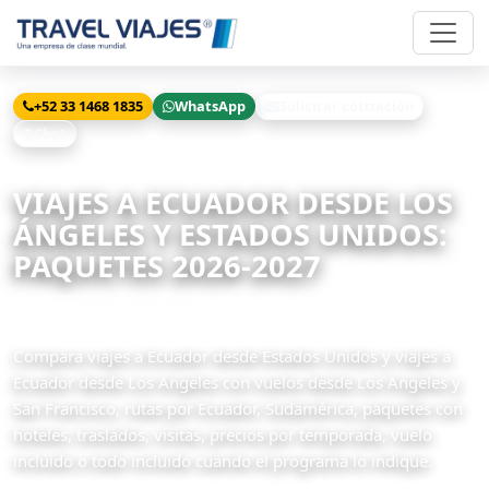
+52 33 1468 1835
WhatsApp
Solicitar cotización
Chat
Inicio
Viajes
Ecuador desde Los Angeles
VIAJES A ECUADOR DESDE LOS
ÁNGELES Y ESTADOS UNIDOS:
PAQUETES 2026-2027
7 paquetes disponibles
Compara viajes a Ecuador desde Estados Unidos y viajes a
Ecuador desde Los Angeles con vuelos desde Los Angeles y
San Francisco, rutas por Ecuador, Sudamérica, paquetes con
hoteles, traslados, visitas, precios por temporada, vuelo
incluido o todo incluido cuando el programa lo indique.