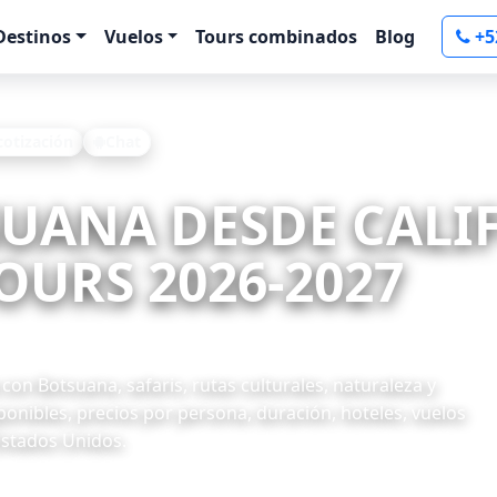
Destinos
Vuelos
Tours combinados
Blog
+5
 cotización
Chat
SUANA DESDE CALI
OURS 2026-2027
on Botsuana, safaris, rutas culturales, naturaleza y
onibles, precios por persona, duración, hoteles, vuelos
Estados Unidos.