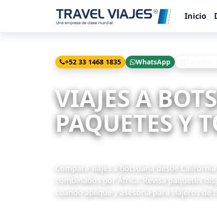
Inicio
+52 33 1468 1835
WhatsApp
Solicitar
Inicio
Viajes
Botsuana desde California
VIAJES A BOT
PAQUETES Y T
1 paquetes disponibles
Compara viajes a Botsuana desde California c
combinados por África. Revisa paquetes disp
cuando aplique y asesoría para viajeros de 