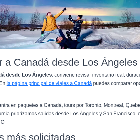
ar a Canadá desde Los Ángeles
dá desde Los Ángeles
, conviene revisar inventario real, duraci
 En
la página principal de viajes a Canadá
puedes comparar opci
ntra en paquetes a Canadá, tours por Toronto, Montreal, Quebe
ifornia priorizamos salidas desde Los Ángeles y San Francisco,
FO.
s más solicitadas