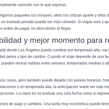
realmente coincide con lo que esperas.
Algunos paquetes los incluyen, otros los cotizan aparte y otros
a, un traslado privado puede ser más cómodo. Si viajas solo y qu
o antes de pagar, no descubrirlo al llegar.
bilidad y mejor momento para r
nadá desde Los Ángeles puede cambiar por temporada alta, vaca
dad aérea y tipo de cambio. Cuando el viaje depende de una fec
se pueden revisar salidas entre semana, temporadas medias o alt
nos casos, pero también puede dejarte con peores horarios, ho
abitaciones o en temporada alta, la anticipación suele ser más im
pciones. La clave es no evaluar una sola fecha como si repres
nes de pago y cambios. Una tarifa muy económica puede tener r