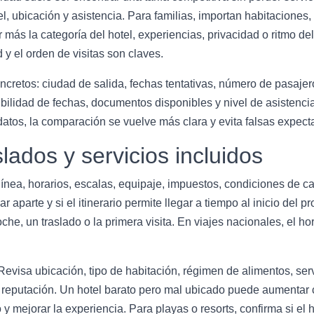
l, ubicación y asistencia. Para familias, importan habitaciones,
s la categoría del hotel, experiencias, privacidad o ritmo del i
d y el orden de visitas son claves.
concretos: ciudad de salida, fechas tentativas, número de pasaj
ibilidad de fechas, documentos disponibles y nivel de asistenci
atos, la comparación se vuelve más clara y evita falsas expecta
slados y servicios incluidos
olínea, horarios, escalas, equipaje, impuestos, condiciones de c
r aparte y si el itinerario permite llegar a tiempo al inicio del 
he, un traslado o la primera visita. En viajes nacionales, el h
Revisa ubicación, tipo de habitación, régimen de alimentos, servi
y reputación. Un hotel barato pero mal ubicado puede aumentar 
 mejorar la experiencia. Para playas o resorts, confirma si el hot